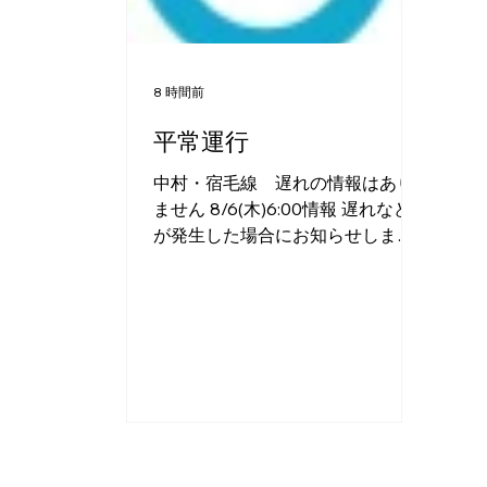
8 時間前
平常運行
中村・宿毛線 遅れの情報はあり
ません 8/6(木)6:00情報 遅れなど
が発生した場合にお知らせしま
す。 一部の特急列車に車椅子スペ
ースがあります。 上り特急列車 あ
しずり2号（中村発6：08） あしず
り14号(中村発16：42) 下り特急列
車 あしずり5号（高知発13：49）
あしずり13号（高知発21：18） 急
な運行変更や、車椅子で乗降でき
ない駅もございますので、あらか
じめ中村駅（0880-35-4961）へお