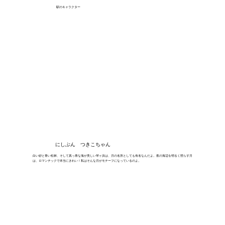
駅のキャラクター
にしぶん つきこちゃん
白い砂と青い松林、そして真っ青な海が美しい琴ヶ浜は、月の名所としても有名なんだよ。夜の海辺を明るく照らす月
は、ロマンチックで本当にきれい！私はそんな月がモチーフになっているのよ。