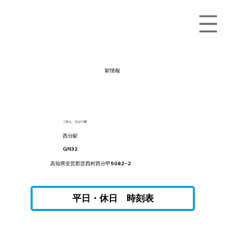
駅情報
ごめん・なはり線
西分駅
GN32
高知県安芸郡芸西村西分甲5082−2
平日・休日 時刻表