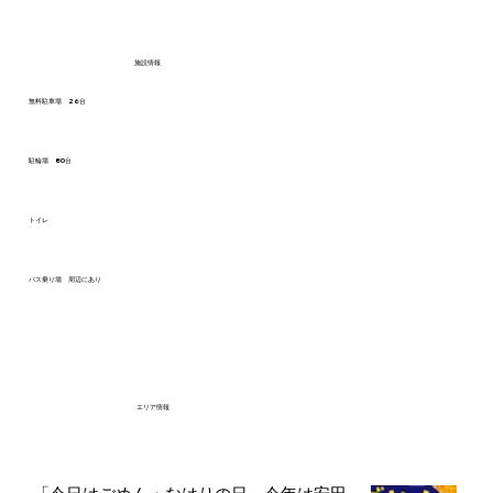
施設情報
無料駐車場 26台
駐輪場 80台
トイレ
バス乗り場 周辺にあり
エリア情報