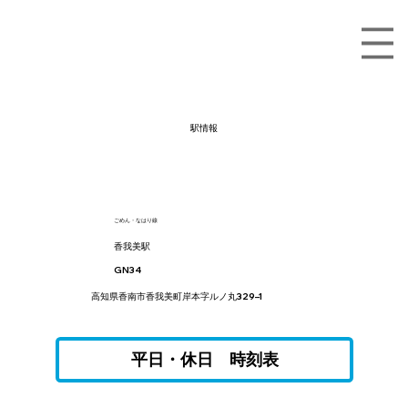
駅情報
ごめん・なはり線
香我美駅
GN34
高知県香南市香我美町岸本字ルノ丸329–1
平日・休日 時刻表