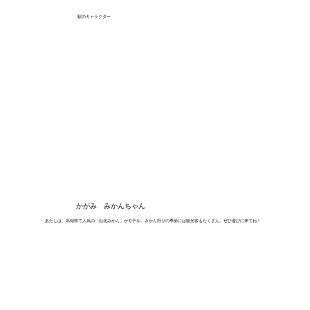
駅のキャラクター
かがみ みかんちゃん
あたしは、高知県で人気の「山北みかん」がモデル。みかん狩りの季節には観光客もたくさん。ぜひ遊びに来てね！