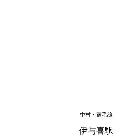
中村・宿毛線
伊与喜駅