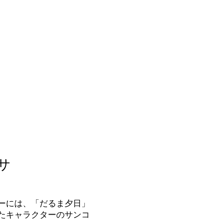
サ
ーには、「だるま夕日」
たキャラクターのサンコ